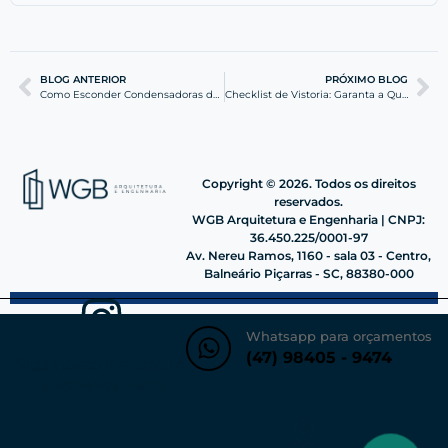
BLOG ANTERIOR
PRÓXIMO BLOG
Como Esconder Condensadoras de Ar: Soluções de Fachada
Checklist de Vistoria: Garanta a Qualidade do seu Imóvel
Copyright © 2026. Todos os direitos
reservados.
WGB Arquitetura e Engenharia | CNPJ:
36.450.225/0001-97
Av. Nereu Ramos, 1160 - sala 03 - Centro,
Balneário Piçarras - SC, 88380-000
Whatsapp para orçamentos
(47) 98405 - 9474
Siga nosso instagram
@wgbengenharia