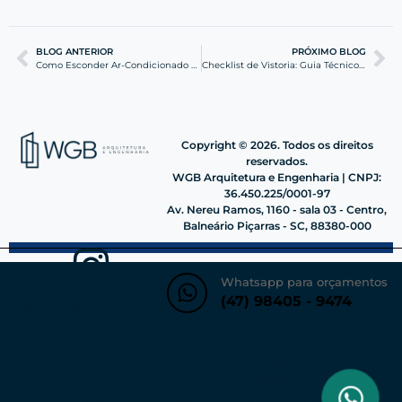
BLOG ANTERIOR
PRÓXIMO BLOG
Como Esconder Ar-Condicionado com Design e Precisão BIM
Checklist de Vistoria: Guia Técnico para Entrega de Chaves
Copyright © 2026. Todos os direitos
reservados.
WGB Arquitetura e Engenharia | CNPJ:
36.450.225/0001-97
Av. Nereu Ramos, 1160 - sala 03 - Centro,
Balneário Piçarras - SC, 88380-000
Whatsapp para orçamentos
(47) 98405 - 9474
Siga nosso instagram
@wgbengenharia
VER NO MAPA