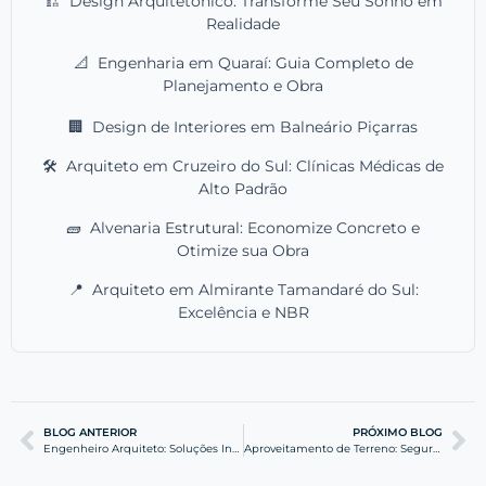
🏗️
Design Arquitetônico: Transforme Seu Sonho em
Realidade
📐
Engenharia em Quaraí: Guia Completo de
Planejamento e Obra
🏢
Design de Interiores em Balneário Piçarras
🛠️
Arquiteto em Cruzeiro do Sul: Clínicas Médicas de
Alto Padrão
🧱
Alvenaria Estrutural: Economize Concreto e
Otimize sua Obra
📍
Arquiteto em Almirante Tamandaré do Sul:
Excelência e NBR
BLOG ANTERIOR
PRÓXIMO BLOG
Engenheiro Arquiteto: Soluções Integradas de Contenção
Aproveitamento de Terreno: Segurança e Eficiência Estrutural