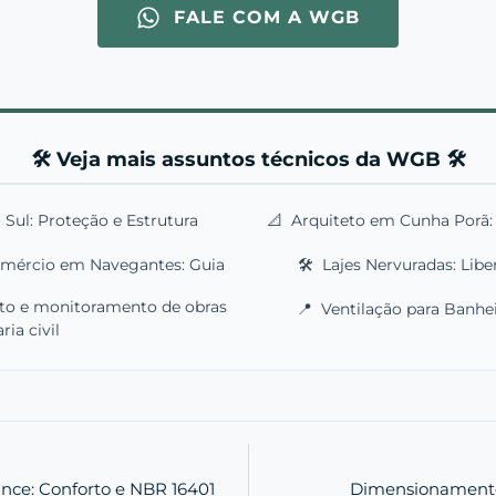
FALE COM A WGB
🛠️ Veja mais assuntos técnicos da WGB 🛠️
Sul: Proteção e Estrutura
📐
Arquiteto em Cunha Porã: P
omércio em Navegantes: Guia
🛠️
Lajes Nervuradas: Liber
o e monitoramento de obras
📍
Ventilação para Banhei
ia civil
nce: Conforto e NBR 16401
Dimensionamento 