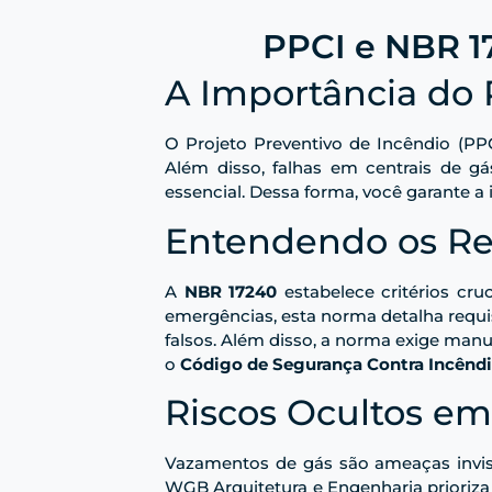
PPCI e NBR 17
A Importância do 
O Projeto Preventivo de Incêndio (PPC
Além disso, falhas em centrais de g
essencial. Dessa forma, você garante a
Entendendo os Re
A
NBR 17240
estabelece critérios cru
emergências, esta norma detalha requis
falsos. Além disso, a norma exige man
o
Código de Segurança Contra Incêndi
Riscos Ocultos em
Vazamentos de gás são ameaças invisív
WGB Arquitetura e Engenharia prioriza