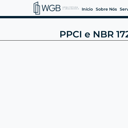
Início
Sobre Nós
Ser
PPCI e NBR 172