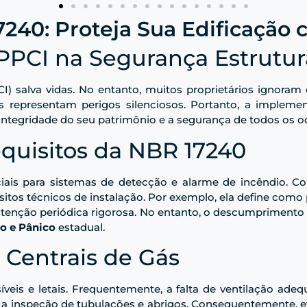
240: Proteja Sua Edificação 
PPCI na Segurança Estrutur
I) salva vidas. No entanto, muitos proprietários ignoram 
ás representam perigos silenciosos. Portanto, a impleme
 integridade do seu patrimônio e a segurança de todos os 
quisitos da NBR 17240
ciais para sistemas de detecção e alarme de incêndio. C
itos técnicos de instalação. Por exemplo, ela define como 
utenção periódica rigorosa. No entanto, o descumpriment
o e Pânico
estadual.
 Centrais de Gás
eis e letais. Frequentemente, a falta de ventilação adeq
 a inspeção de tubulações e abrigos. Consequentemente, evi