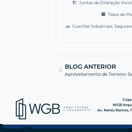
🏗️
Juntas de Dilatação Invisí
🏢
Tipos de Pl
🧱
Guaritas Industriais: Seguran
BLOG ANTERIOR
Copyr
WGB Arquit
Av. Nereu Ramos, 11
Siga nosso instagram