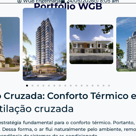
WGB Engenharia
24/05/2026
8:05 am
Portfólio WGB
 Cruzada: Conforto Térmico e
tilação cruzada
tratégia fundamental para o conforto térmico. Portanto, e
. Dessa forma, o ar flui naturalmente pelo ambiente, rem
pendência de sistemas de ar-condicionado.