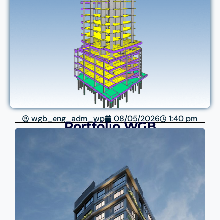
wgb_eng_adm_wp
08/05/2026
1:40 pm
Portfólio WGB