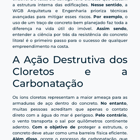
a estrutura interna das edificações.
Nesse sentido
, a
WGB Arquitetura e Engenharia prioriza técnicas
avançadas para mitigar esses riscos.
Por exemplo
, o
uso de um traço de concreto bem planejado faz toda a
diferença na vida útil do imóvel.
Assim sendo
,
entender a ciência por trás da resistência do concreto
litoral é o primeiro passo para o sucesso de qualquer
empreendimento na costa.
A Ação Destrutiva dos
Cloretos e a
Carbonatação
Os íons cloretos representam a maior ameaça para as
armaduras de aço dentro do concreto.
No entanto
,
muitas pessoas acreditam que apenas o contato
direto com a água do mar é perigoso.
Pelo contrário
,
o vento transporta o sal por quilômetros continente
adentro.
Com o objetivo de
proteger a estrutura, o
concreto deve atuar como uma barreira física eficiente.
Além disso
, ocorre o processo de carbonatação, que