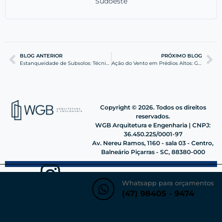
Sudoeste
BLOG ANTERIOR
PRÓXIMO BLOG
Estanqueidade de Subsolos: Técnicas e Soluções Eficazes
Ação do Vento em Prédios Altos: Guia Técnico de Engenharia
Copyright © 2026. Todos os direitos
reservados.
WGB Arquitetura e Engenharia | CNPJ:
36.450.225/0001-97
Av. Nereu Ramos, 1160 - sala 03 - Centro,
Balneário Piçarras - SC, 88380-000
Whatsapp para orçamentos
(47) 98405 - 9474
Siga nosso instagram
@wgbengenharia