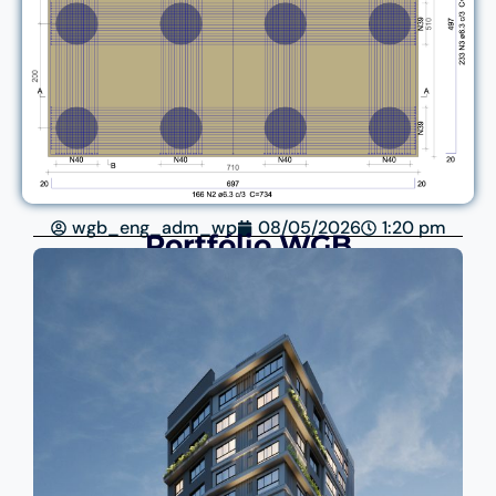
wgb_eng_adm_wp
08/05/2026
1:20 pm
Portfólio WGB