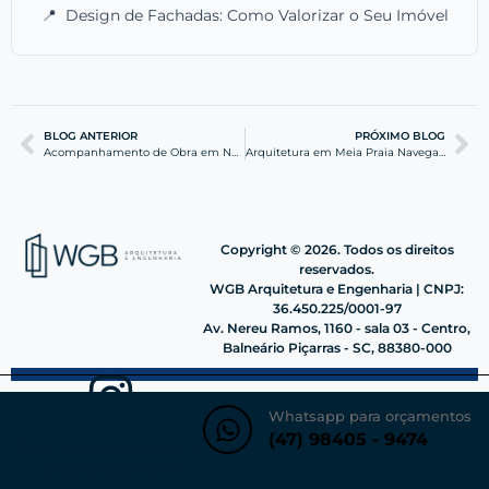
📍
Design de Fachadas: Como Valorizar o Seu Imóvel
BLOG ANTERIOR
PRÓXIMO BLOG
Acompanhamento de Obra em Navegantes: Garantia de Qualidade
Arquitetura em Meia Praia Navegantes: Projetos Estratégicos
Copyright © 2026. Todos os direitos
reservados.
WGB Arquitetura e Engenharia | CNPJ:
36.450.225/0001-97
Av. Nereu Ramos, 1160 - sala 03 - Centro,
Balneário Piçarras - SC, 88380-000
Whatsapp para orçamentos
(47) 98405 - 9474
Siga nosso instagram
@wgbengenharia