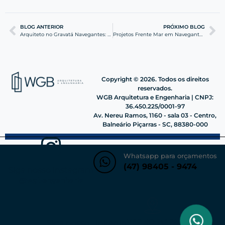
BLOG ANTERIOR
PRÓXIMO BLOG
Arquiteto no Gravatá Navegantes: Organize seu Projeto
Projetos Frente Mar em Navegantes: Luxo e Engenharia
Copyright © 2026. Todos os direitos
reservados.
WGB Arquitetura e Engenharia | CNPJ:
36.450.225/0001-97
Av. Nereu Ramos, 1160 - sala 03 - Centro,
Balneário Piçarras - SC, 88380-000
Whatsapp para orçamentos
(47) 98405 - 9474
Siga nosso instagram
@wgbengenharia
VER NO MAPA
Siga nosso Linkedin