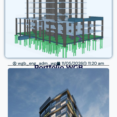
wgb_eng_adm_wp
11/05/2026
11:20 am
Portfólio WGB