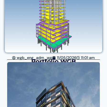
wgb_eng_adm_wp
11/05/2026
11:01 am
Portfólio WGB