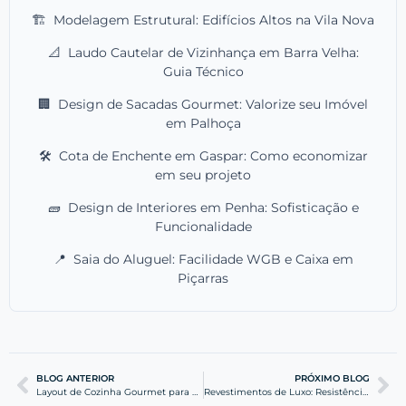
🏗️
Modelagem Estrutural: Edifícios Altos na Vila Nova
📐
Laudo Cautelar de Vizinhança em Barra Velha:
Guia Técnico
🏢
Design de Sacadas Gourmet: Valorize seu Imóvel
em Palhoça
🛠️
Cota de Enchente em Gaspar: Como economizar
em seu projeto
🧱
Design de Interiores em Penha: Sofisticação e
Funcionalidade
📍
Saia do Aluguel: Facilidade WGB e Caixa em
Piçarras
BLOG ANTERIOR
PRÓXIMO BLOG
Layout de Cozinha Gourmet para Apartamentos de Praia
Revestimentos de Luxo: Resistência à Maresia Crônica