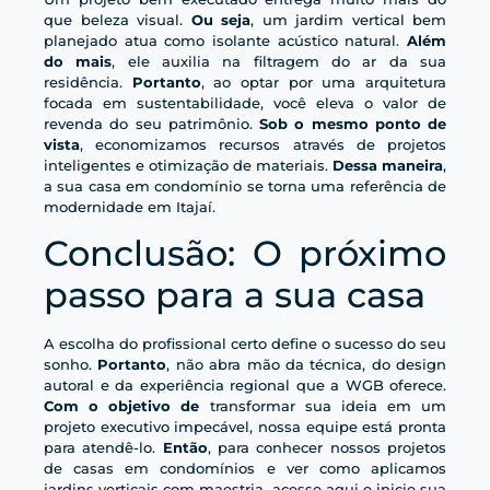
que beleza visual.
Ou seja
, um jardim vertical bem
planejado atua como isolante acústico natural.
Além
do mais
, ele auxilia na filtragem do ar da sua
residência.
Portanto
, ao optar por uma arquitetura
focada em sustentabilidade, você eleva o valor de
revenda do seu patrimônio.
Sob o mesmo ponto de
vista
, economizamos recursos através de projetos
inteligentes e otimização de materiais.
Dessa maneira
,
a sua casa em condomínio se torna uma referência de
modernidade em Itajaí.
Conclusão: O próximo
passo para a sua casa
A escolha do profissional certo define o sucesso do seu
sonho.
Portanto
, não abra mão da técnica, do design
autoral e da experiência regional que a WGB oferece.
Com o objetivo de
transformar sua ideia em um
projeto executivo impecável, nossa equipe está pronta
para atendê-lo.
Então
, para conhecer nossos projetos
de casas em condomínios e ver como aplicamos
jardins verticais com maestria,
acesse aqui
e inicie sua